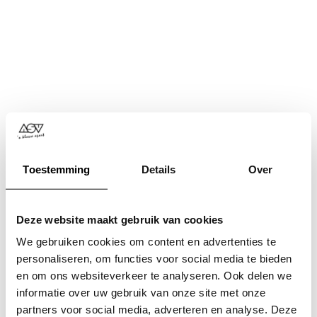
Toestemming
Details
Over
Deze website maakt gebruik van cookies
We gebruiken cookies om content en advertenties te
personaliseren, om functies voor social media te bieden
en om ons websiteverkeer te analyseren. Ook delen we
informatie over uw gebruik van onze site met onze
Application error: a
client
-side exception has occurred while
partners voor social media, adverteren en analyse. Deze
loading
www.asv.nl
(see the
browser console
for more