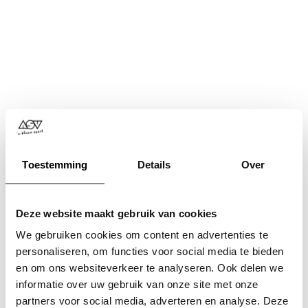
Toestemming
Details
Over
Deze website maakt gebruik van cookies
We gebruiken cookies om content en advertenties te
personaliseren, om functies voor social media te bieden
en om ons websiteverkeer te analyseren. Ook delen we
informatie over uw gebruik van onze site met onze
Application error: a
client
-side exception has occurred while
partners voor social media, adverteren en analyse. Deze
loading
www.asv.nl
(see the
browser console
for more