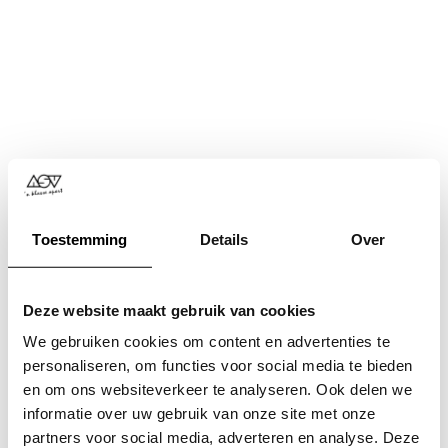
Toestemming
Details
Over
Deze website maakt gebruik van cookies
We gebruiken cookies om content en advertenties te
personaliseren, om functies voor social media te bieden
en om ons websiteverkeer te analyseren. Ook delen we
informatie over uw gebruik van onze site met onze
Application error: a
client
-side exception has occurred while
partners voor social media, adverteren en analyse. Deze
loading
www.asv.nl
(see the
browser console
for more