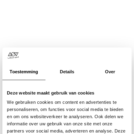
Toestemming
Details
Over
Deze website maakt gebruik van cookies
We gebruiken cookies om content en advertenties te
personaliseren, om functies voor social media te bieden
en om ons websiteverkeer te analyseren. Ook delen we
informatie over uw gebruik van onze site met onze
Application error: a
client
-side exception has occurred while
partners voor social media, adverteren en analyse. Deze
loading
www.asv.nl
(see the
browser console
for more