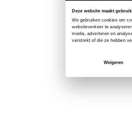
Deze website maakt gebruik
Application error: a
client
-side
We gebruiken cookies om cont
websiteverkeer te analyseren
media, adverteren en analys
verstrekt of die ze hebben v
Weigeren