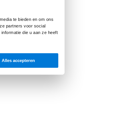
 console
for more information).
 media te bieden en om ons
ze partners voor social
nformatie die u aan ze heeft
Alles accepteren