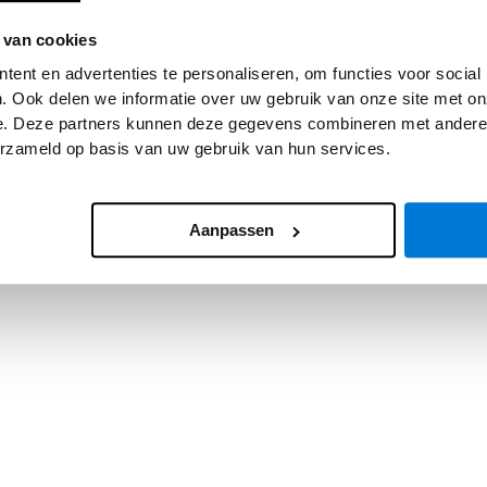
 van cookies
 exception has occurred while loading
www.asv.nl
(see the
browser
ent en advertenties te personaliseren, om functies voor social
. Ook delen we informatie over uw gebruik van onze site met on
e. Deze partners kunnen deze gegevens combineren met andere i
erzameld op basis van uw gebruik van hun services.
Aanpassen