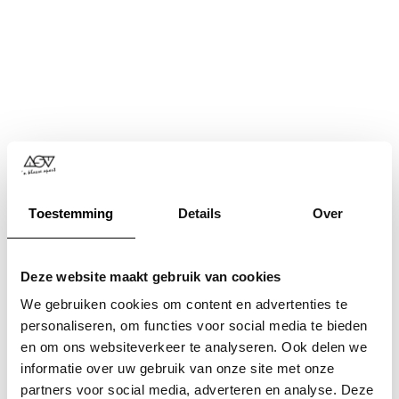
Toestemming
Details
Over
Deze website maakt gebruik van cookies
We gebruiken cookies om content en advertenties te
personaliseren, om functies voor social media te bieden
en om ons websiteverkeer te analyseren. Ook delen we
informatie over uw gebruik van onze site met onze
Application error: a
client
-side exception has occurred while
partners voor social media, adverteren en analyse. Deze
loading
www.asv.nl
(see the
browser console
for more