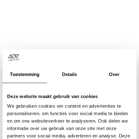
Toestemming
Details
Over
Deze website maakt gebruik van cookies
We gebruiken cookies om content en advertenties te
personaliseren, om functies voor social media te bieden
en om ons websiteverkeer te analyseren. Ook delen we
informatie over uw gebruik van onze site met onze
Application error: a
client
-side exception has occurred while
partners voor social media, adverteren en analyse. Deze
loading
www.asv.nl
(see the
browser console
for more