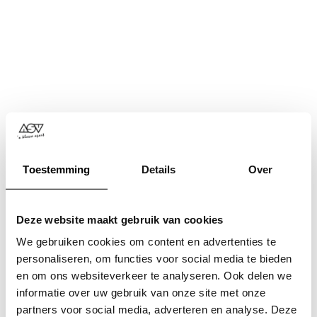
Toestemming
Details
Over
Deze website maakt gebruik van cookies
We gebruiken cookies om content en advertenties te
personaliseren, om functies voor social media te bieden
en om ons websiteverkeer te analyseren. Ook delen we
informatie over uw gebruik van onze site met onze
Application error: a
client
-side exception has occurred while
partners voor social media, adverteren en analyse. Deze
loading
www.asv.nl
(see the
browser console
for more