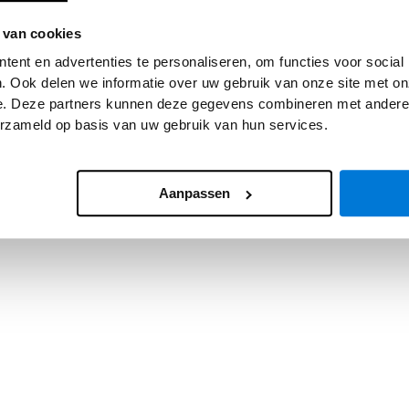
 van cookies
 exception has occurred while loading
www.asv.nl
(see the
browser
ent en advertenties te personaliseren, om functies voor social
. Ook delen we informatie over uw gebruik van onze site met on
e. Deze partners kunnen deze gegevens combineren met andere i
erzameld op basis van uw gebruik van hun services.
Aanpassen