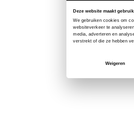
Deze website maakt gebruik
Application error: a
client
-side
We gebruiken cookies om cont
websiteverkeer te analyseren
media, adverteren en analys
verstrekt of die ze hebben v
Weigeren