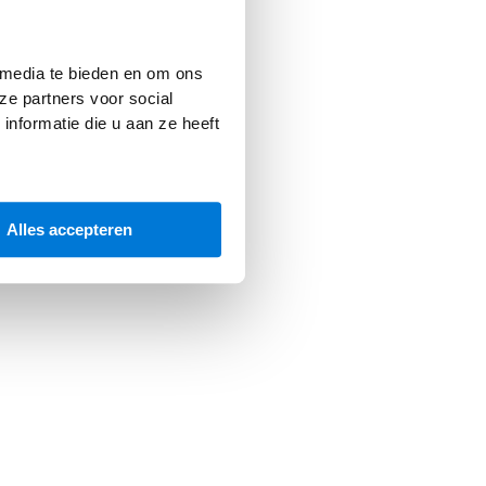
 console
for more information).
 media te bieden en om ons
ze partners voor social
nformatie die u aan ze heeft
Alles accepteren