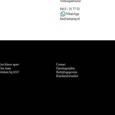
Verkoopadviseur
0413 - 31 77 52
WhatsApp
len@autojorg.nl
Over ASV
Contact
Een klasse apart
Contact
Ons team
Openingstijden
Werken bij ASV
Bedrijfsgegevens
Klachtenformulier