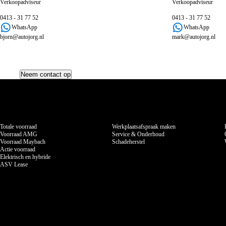
Verkoopadviseur
Verkoopadviseur
0413 - 31 77 52
0413 - 31 77 52
WhatsApp
WhatsApp
bjorn@autojorg.nl
mark@autojorg.nl
Neem contact op
Voorraad
Werkzaamheden
Totale voorraad
Werkplaatsafspraak maken
Voorraad AMG
Service & Onderhoud
Voorraad Maybach
Schadeherstel
Actie voorraad
Elektrisch en hybride
ASV Lease