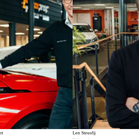
rt
Len Steusfij