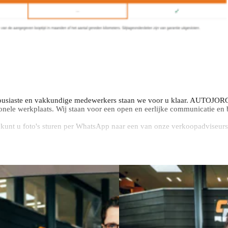
usiaste en vakkundige medewerkers staan we voor u klaar. AUTOJORG i
onele werkplaats. Wij staan voor een open en eerlijke communicatie en bi
js kunt u foto's sturen per WhatsApp naar een van onze verkoopadviseurs
nbegrepen. Tegen meerprijs is het AutoJorg Premium Pakket en AutoJorg