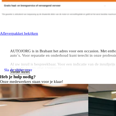
Afleverpakket bekijken
AUTOJORG is in Brabant het adres voor een occasion. Met entho
auto´s. Voor reparatie en onderhoud kunt terecht in onze professi
Al uw inruil is bespreekbaar. Voor een indicatie van de inruilpri
Bjorn Kuis
+31 (0)6 12081639
Sla de slider over
Verder lezen
Mark van de Voort
op +31 (0)6 53182010
Heb je hulp nodig?
Len Steusfij
op +31 (0)6 82044655
Onze medewerkers staan voor je klaar!
Op al onze voertuigen is standaard het AutoJorg Basis Pakket i