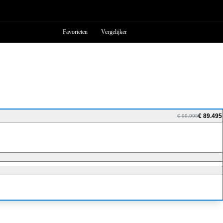
Favorieten
Vergelijker
€ 89.495
€ 99.995