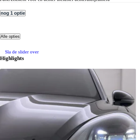
nog 1 optie
Alle opties
Sla de slider over
Highlights