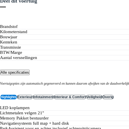
Deel dit voertuig
Brandstof
Kilometerstand
Bouwjaar
Kenteken
Transmissie
BTW/Marge
Aantal versnellingen
G-Klasse Specialist
Bekijk de voorraad
Alle specificaties
Voertuigopties zijn automatisch gegenereerd en kunnen daarom afwijken van de daadwerkelijke
Highlights
Exterieur
Infotainment
Interieur & Comfort
Veiligheid
Overig
LED koplampen
lichtmetalen velgen 21"
Memory Pakket bestuurder
navigatiesysteem full map + hard disk
ParkAssistent voor en achter inclusief achteruitrijcamera