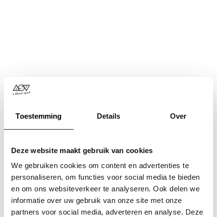
Toestemming
Details
Over
Deze website maakt gebruik van cookies
We gebruiken cookies om content en advertenties te
personaliseren, om functies voor social media te bieden
en om ons websiteverkeer te analyseren. Ook delen we
informatie over uw gebruik van onze site met onze
Application error: a
client
-side exception has occurred while
partners voor social media, adverteren en analyse. Deze
loading
www.asv.nl
(see the
browser console
for more