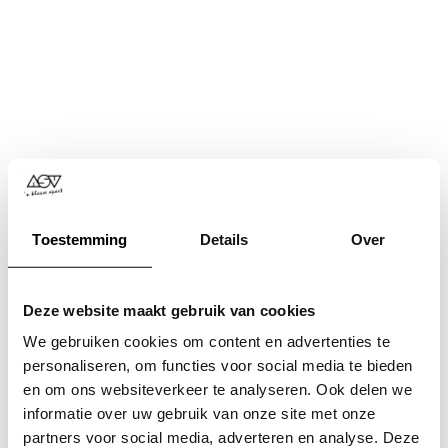
Toestemming
Details
Over
Deze website maakt gebruik van cookies
We gebruiken cookies om content en advertenties te
personaliseren, om functies voor social media te bieden
en om ons websiteverkeer te analyseren. Ook delen we
informatie over uw gebruik van onze site met onze
Application error: a
client
-side exception has occurred while
partners voor social media, adverteren en analyse. Deze
loading
www.asv.nl
(see the
browser console
for more