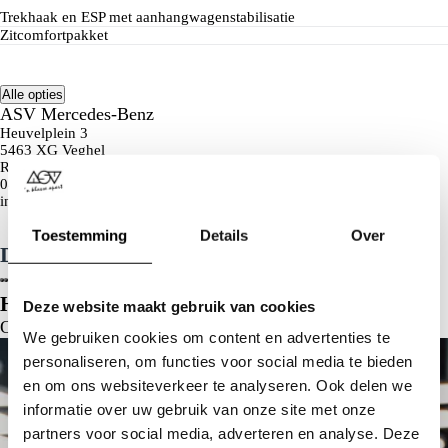
Trekhaak en ESP met aanhangwagenstabilisatie
Zitcomfortpakket
Alle opties
ASV Mercedes-Benz
Heuvelplein 3
5463 XG Veghel
Route plannen
0413 - 31 77 77
info@asv.nl
Toestemming
Details
Over
Deel dit voertuig
Sla de slider over
Heb je hulp nodig?
Deze website maakt gebruik van cookies
Onze medewerkers staan voor je klaar!
We gebruiken cookies om content en advertenties te
personaliseren, om functies voor social media te bieden
en om ons websiteverkeer te analyseren. Ook delen we
informatie over uw gebruik van onze site met onze
partners voor social media, adverteren en analyse. Deze