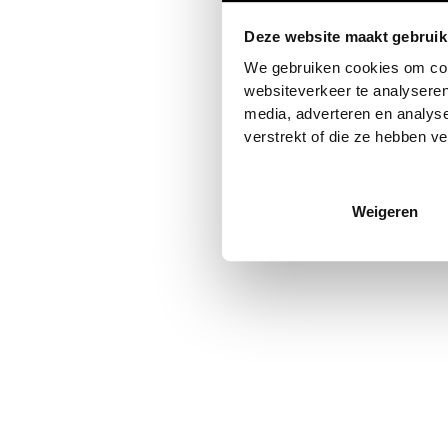
Deze website maakt gebruik
Application error: a
client
-side
We gebruiken cookies om cont
websiteverkeer te analyseren
media, adverteren en analys
verstrekt of die ze hebben v
Weigeren