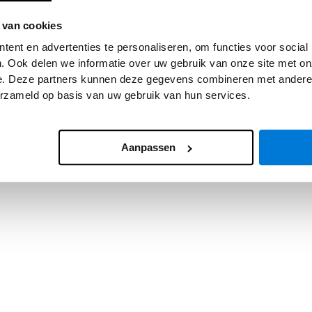
 van cookies
 exception has occurred while loading
www.asv.nl
(see the
browser
ent en advertenties te personaliseren, om functies voor social
. Ook delen we informatie over uw gebruik van onze site met on
e. Deze partners kunnen deze gegevens combineren met andere i
erzameld op basis van uw gebruik van hun services.
Aanpassen