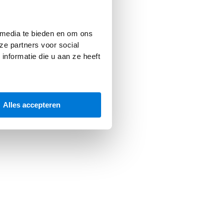
 console
for more information).
 media te bieden en om ons
ze partners voor social
nformatie die u aan ze heeft
Alles accepteren