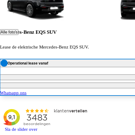
Mercedes-Benz EQS SUV
Alle foto's
Lease de elektrische Mercedes-Benz EQS SUV.
Operational lease vanaf
Whatsapp ons
Sla de slider over