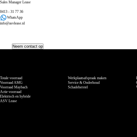
Sales Manager Lease
0413 - 31 77 36
WhatsApp
info@asvlease.nl
Neem contact op
Voorraad
Werkzaamheden
Totale voorraad
Werkplaatsafspraak maken
Voorraad AMG
Service & Onderhoud
Voorraad Maybach
Schadeherstel
Actie voorraad
Elektrisch en hybride
ASV Lease