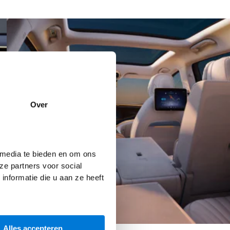
Over
 media te bieden en om ons
ze partners voor social
nformatie die u aan ze heeft
Alles accepteren
7 Persoons uitvoering.