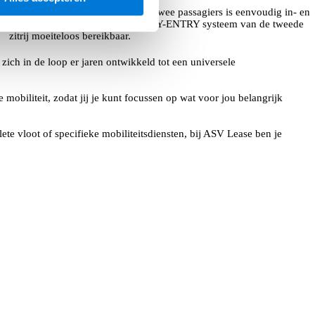
De volwaardige derde zitrij voor twee passagiers is eenvoudig in- en
uit te klappen en dankzij het EASY-ENTRY systeem van de tweede
zitrij moeiteloos bereikbaar.
zich in de loop er jaren ontwikkeld tot een universele
mobiliteit, zodat jij je kunt focussen op wat voor jou belangrijk
te vloot of specifieke mobiliteitsdiensten, bij ASV Lease ben je