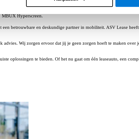
Drie afzonderlijke displays vloeien naadloos samen achter één
doorlopend glazen oppervlak en vormen samen het indrukwekkende
MBUX Hyperscreen.
t een betrouwbare en deskundige partner in mobiliteit. ASV Lease heeft 
advies. Wij zorgen ervoor dat jij je geen zorgen hoeft te maken over je 
uiste oplossingen te bieden. Of het nu gaat om één leaseauto, een comple