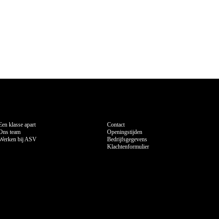
Over ASV
Contact
Een klasse apart
Contact
Ons team
Openingstijden
Werken bij ASV
Bedrijfsgegevens
Klachtenformulier