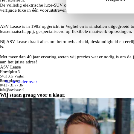
De volledig elektrische luxe-SUV combineert dynamiek, ruimte en
verfijnde luxe in één vooruitstrevend geheel.
ASV Lease is in 1982 opgericht in Veghel en is sindsdien uitgegroeid to
leasemaatschappij, gespecialiseerd op flexibele maatwerk oplossingen.
Bij ASV Lease draait alles om betrouwbaarheid, deskundigheid en eerlijk 
is.
Met meer dan 40 jaar ervaring weten wij precies wat er nodig is om de j
aan het juiste adres!
ASV Lease
Heuvelplein 3
5463 XG Veghel
Route plannen
Sla de slider over
0413 - 31 77 36
info@asvlease.nl
Wij staan graag voor u klaar.