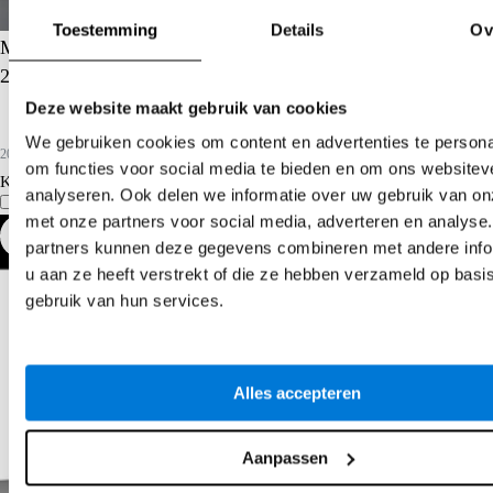
Toestemming
Details
Ov
Mercedes-Benz A-klasse
250 e AMG Line
Deze website maakt gebruik van cookies
We gebruiken cookies om content en advertenties te persona
2023
86.815 km
Hybride benzine
om functies voor social media te bieden en om ons websitev
Kopen
€ 30.880
analyseren. Ook delen we informatie over uw gebruik van on
Vergelijk
Details
met onze partners voor social media, adverteren en analyse
partners kunnen deze gegevens combineren met andere info
u aan ze heeft verstrekt of die ze hebben verzameld op basi
gebruik van hun services.
Alles accepteren
Aanpassen