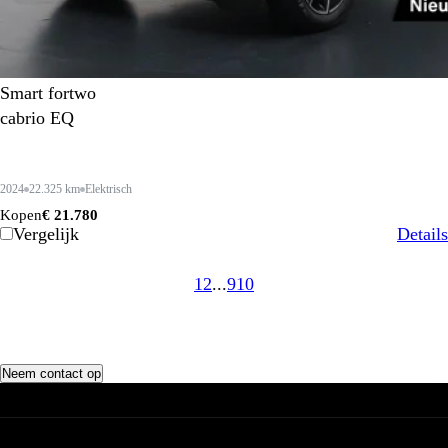
Smart fortwo
cabrio EQ
2024
22.325 km
Elektrisch
Kopen
€ 21.780
Vergelijk
Details
1
2
...
9
10
Neem contact op
Voorraad
Totale voorraad
Werkzaamheden
Voorraad AMG
Voorraad Maybach
Werkplaatsafspraak maken