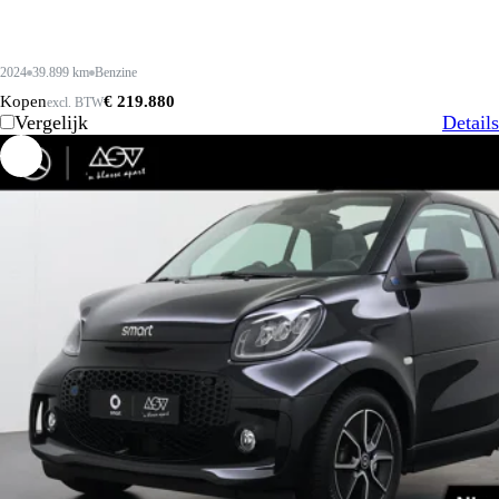
2024
39.899 km
Benzine
Kopen
€ 219.880
excl. BTW
Vergelijk
Details