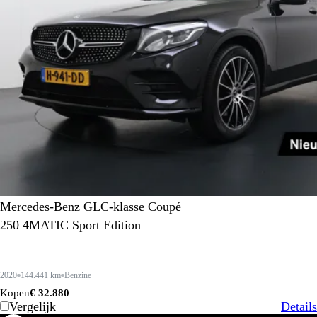
Mercedes-Benz GLC-klasse Coupé
250 4MATIC Sport Edition
2020
144.441 km
Benzine
Kopen
€ 32.880
Vergelijk
Details