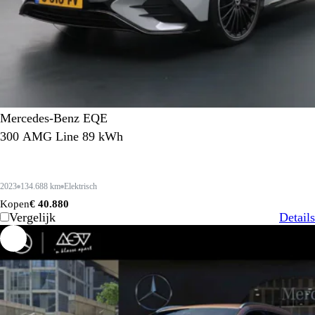
Mercedes-Benz EQE
300 AMG Line 89 kWh
2023
134.688 km
Elektrisch
Kopen
€ 40.880
Vergelijk
Details