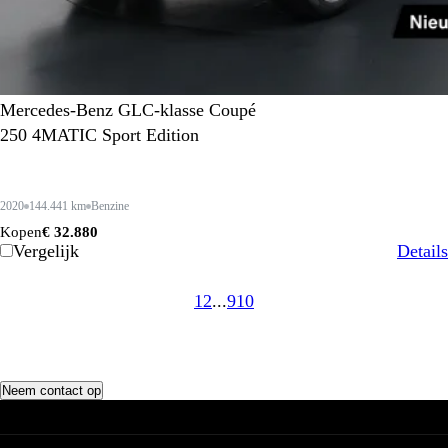
Mercedes-Benz GLC-klasse Coupé
250 4MATIC Sport Edition
2020
144.441 km
Benzine
Kopen
€ 32.880
Vergelijk
Details
1
2
...
9
10
Neem contact op
Voorraad
Totale voorraad
Werkzaamheden
Voorraad AMG