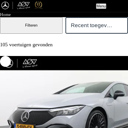
Menu
Home
Filteren
105 voertuigen gevonden