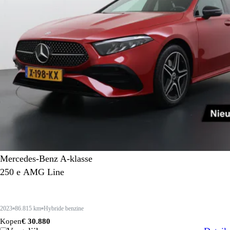
Mercedes-Benz A-klasse
250 e AMG Line
2023
86.815 km
Hybride benzine
Kopen
€ 30.880