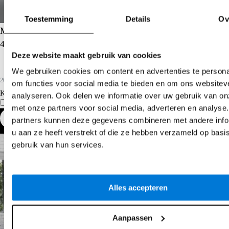
Toestemming
Details
Ov
Mercedes-Benz GLE
400 e 4MATIC AMG Line
Deze website maakt gebruik van cookies
We gebruiken cookies om content en advertenties te persona
2026
5.419 km
Hybride benzine
om functies voor social media te bieden en om ons websitev
Kopen
€ 99.880
analyseren. Ook delen we informatie over uw gebruik van on
Vergelijk
Details
met onze partners voor social media, adverteren en analyse
partners kunnen deze gegevens combineren met andere info
u aan ze heeft verstrekt of die ze hebben verzameld op basi
gebruik van hun services.
Alles accepteren
Aanpassen