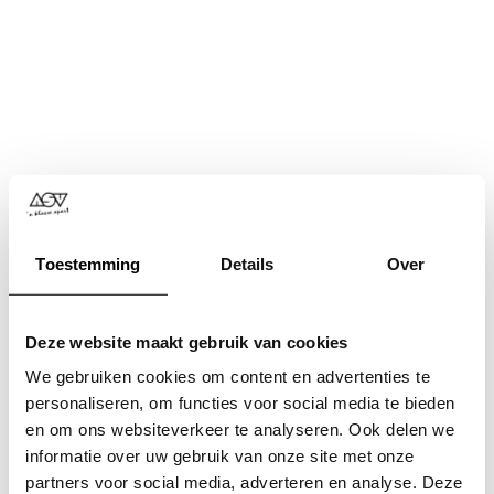
Toestemming
Details
Over
Deze website maakt gebruik van cookies
We gebruiken cookies om content en advertenties te
personaliseren, om functies voor social media te bieden
en om ons websiteverkeer te analyseren. Ook delen we
informatie over uw gebruik van onze site met onze
Application error: a
client
-side exception has occurred while
partners voor social media, adverteren en analyse. Deze
loading
www.asv.nl
(see the
browser console
for more