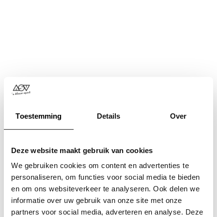
Toestemming
Details
Over
Deze website maakt gebruik van cookies
We gebruiken cookies om content en advertenties te
personaliseren, om functies voor social media te bieden
en om ons websiteverkeer te analyseren. Ook delen we
informatie over uw gebruik van onze site met onze
Application error: a
client
-side exception has occurred while
partners voor social media, adverteren en analyse. Deze
loading
www.asv.nl
(see the
browser console
for more