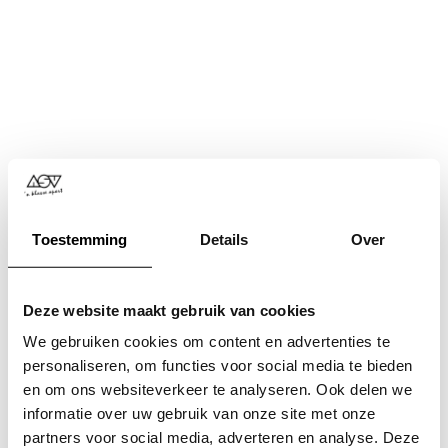
Toestemming
Details
Over
Deze website maakt gebruik van cookies
We gebruiken cookies om content en advertenties te
personaliseren, om functies voor social media te bieden
en om ons websiteverkeer te analyseren. Ook delen we
informatie over uw gebruik van onze site met onze
Application error: a
client
-side exception has occurred while
partners voor social media, adverteren en analyse. Deze
loading
www.asv.nl
(see the
browser console
for more