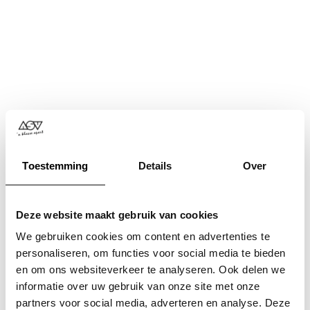
Toestemming
Details
Over
Deze website maakt gebruik van cookies
We gebruiken cookies om content en advertenties te
personaliseren, om functies voor social media te bieden
en om ons websiteverkeer te analyseren. Ook delen we
informatie over uw gebruik van onze site met onze
Application error: a
client
-side exception has occurred while
partners voor social media, adverteren en analyse. Deze
loading
www.asv.nl
(see the
browser console
for more