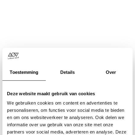
Toestemming
Details
Over
Deze website maakt gebruik van cookies
We gebruiken cookies om content en advertenties te
personaliseren, om functies voor social media te bieden
en om ons websiteverkeer te analyseren. Ook delen we
informatie over uw gebruik van onze site met onze
Application error: a
client
-side exception has occurred while
partners voor social media, adverteren en analyse. Deze
loading
www.asv.nl
(see the
browser console
for more