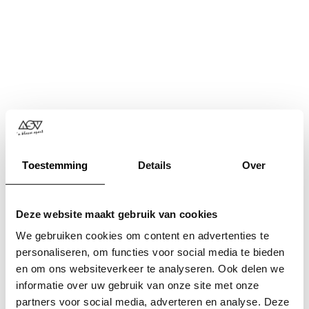
Toestemming
Details
Over
Deze website maakt gebruik van cookies
We gebruiken cookies om content en advertenties te
personaliseren, om functies voor social media te bieden
en om ons websiteverkeer te analyseren. Ook delen we
informatie over uw gebruik van onze site met onze
Application error: a
client
-side exception has occurred while
partners voor social media, adverteren en analyse. Deze
loading
www.asv.nl
(see the
browser console
for more