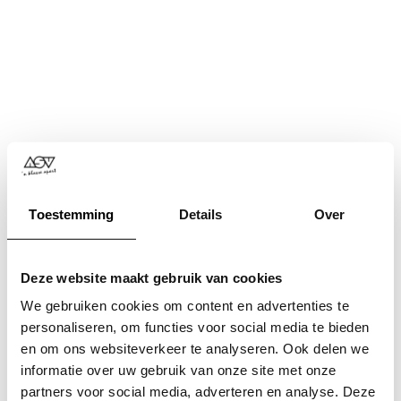
Toestemming
Details
Over
Deze website maakt gebruik van cookies
We gebruiken cookies om content en advertenties te
personaliseren, om functies voor social media te bieden
en om ons websiteverkeer te analyseren. Ook delen we
informatie over uw gebruik van onze site met onze
Application error: a
client
-side exception has occurred while
partners voor social media, adverteren en analyse. Deze
loading
www.asv.nl
(see the
browser console
for more