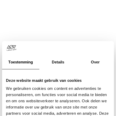
Toestemming
Details
Over
Deze website maakt gebruik van cookies
We gebruiken cookies om content en advertenties te
personaliseren, om functies voor social media te bieden
en om ons websiteverkeer te analyseren. Ook delen we
informatie over uw gebruik van onze site met onze
Application error: a
client
-side exception has occurred while
partners voor social media, adverteren en analyse. Deze
loading
www.asv.nl
(see the
browser console
for more