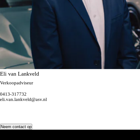
Eli van Lankveld
Verkoopadviseur
0413-317732
eli.van.lankveld@asv.nl
Neem contact op
Voorraad
Totale voorraad