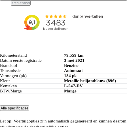
Krediettabel
Financiering berekenen
Kilometerstand
79.559 km
Datum eerste registratie
3 mei 2021
Brandstof
Benzine
Transmissie
Automaat
Vermogen (pk)
184 pk
Kleur
Metallic briljantblauw (896)
Kenteken
L-547-DV
BTW/Marge
Marge
Alle specificaties
Let op: Voertuigopties zijn automatisch gegenereerd en kunnen daarom
afwijken van de daadwerkelijke opties.