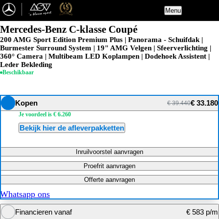
Menu
Mercedes-Benz C-klasse Coupé
200 AMG Sport Edition Premium Plus | Panorama - Schuifdak |
Burmester Surround System | 19" AMG Velgen | Sfeerverlichting |
360° Camera | Multibeam LED Koplampen | Dodehoek Assistent |
Leder Bekleding
Beschikbaar
Kopen
€ 33.180
€ 39.440
Je voordeel is € 6.260
Bekijk hier de afleverpakketten
Inruilvoorstel aanvragen
Proefrit aanvragen
Offerte aanvragen
Whatsapp ons
Financieren vanaf
€ 583 p/m