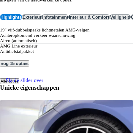
Highlights
Exterieur
Infotainment
Interieur & Comfort
Veiligheid
19" vijf-dubbelspaaks lichtmetalen AMG-velgen
achteropkomend verkeer waarschuwing
airco (automatisch)
AMG Line exterieur
Antidiefstalpakket
nog 15 opties
Sla de slider over
Alle opties
Unieke eigenschappen