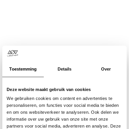
Toestemming
Details
Over
Deze website maakt gebruik van cookies
We gebruiken cookies om content en advertenties te
personaliseren, om functies voor social media te bieden
en om ons websiteverkeer te analyseren. Ook delen we
informatie over uw gebruik van onze site met onze
Application error: a
client
-side exception has occurred while
partners voor social media, adverteren en analyse. Deze
loading
www.asv.nl
(see the
browser console
for more