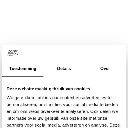
Toestemming
Details
Over
Deze website maakt gebruik van cookies
We gebruiken cookies om content en advertenties te
personaliseren, om functies voor social media te bieden
en om ons websiteverkeer te analyseren. Ook delen we
informatie over uw gebruik van onze site met onze
Application error: a
client
-side exception has occurred while
partners voor social media, adverteren en analyse. Deze
loading
www.asv.nl
(see the
browser console
for more