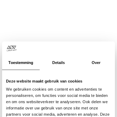
Toestemming
Details
Over
Deze website maakt gebruik van cookies
We gebruiken cookies om content en advertenties te
personaliseren, om functies voor social media te bieden
en om ons websiteverkeer te analyseren. Ook delen we
informatie over uw gebruik van onze site met onze
Application error: a
client
-side exception has occurred while
partners voor social media, adverteren en analyse. Deze
loading
www.asv.nl
(see the
browser console
for more