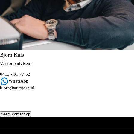
Bjorn Kuis
Verkoopadviseur
0413 - 31 77 52
WhatsApp
bjorn@autojorg.nl
Neem contact op
Voorraad
Totale voorraad
Werkzaamheden
Voorraad AMG