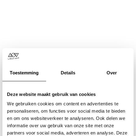
Toestemming
Details
Over
Deze website maakt gebruik van cookies
We gebruiken cookies om content en advertenties te
personaliseren, om functies voor social media te bieden
en om ons websiteverkeer te analyseren. Ook delen we
informatie over uw gebruik van onze site met onze
Application error: a
client
-side exception has occurred while
partners voor social media, adverteren en analyse. Deze
loading
www.asv.nl
(see the
browser console
for more