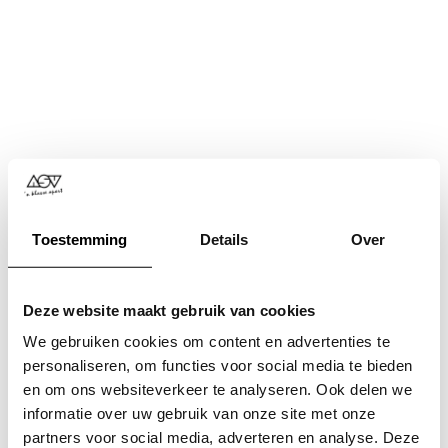
Toestemming
Details
Over
Deze website maakt gebruik van cookies
We gebruiken cookies om content en advertenties te
personaliseren, om functies voor social media te bieden
en om ons websiteverkeer te analyseren. Ook delen we
informatie over uw gebruik van onze site met onze
Application error: a
client
-side exception has occurred while
partners voor social media, adverteren en analyse. Deze
loading
www.asv.nl
(see the
browser console
for more