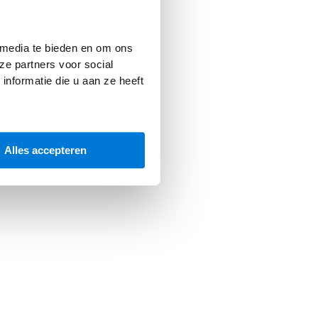
 console
for more information).
 media te bieden en om ons
ze partners voor social
nformatie die u aan ze heeft
Alles accepteren