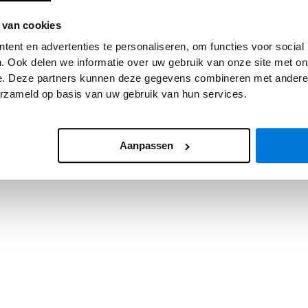
 van cookies
 exception has occurred while loading
www.asv.nl
(see the
browser
ent en advertenties te personaliseren, om functies voor social
. Ook delen we informatie over uw gebruik van onze site met on
e. Deze partners kunnen deze gegevens combineren met andere i
erzameld op basis van uw gebruik van hun services.
Aanpassen