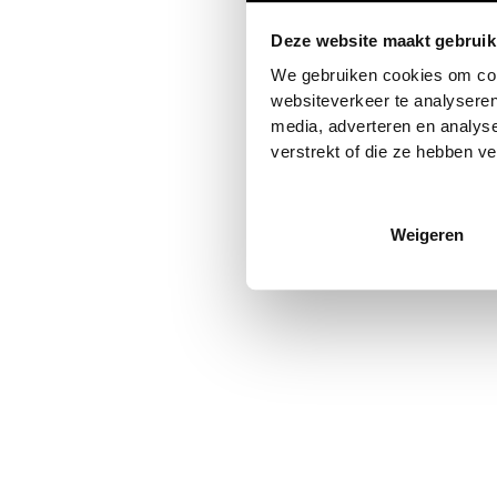
Deze website maakt gebruik
Application error: a
client
-side
We gebruiken cookies om cont
websiteverkeer te analyseren
media, adverteren en analys
verstrekt of die ze hebben v
Weigeren