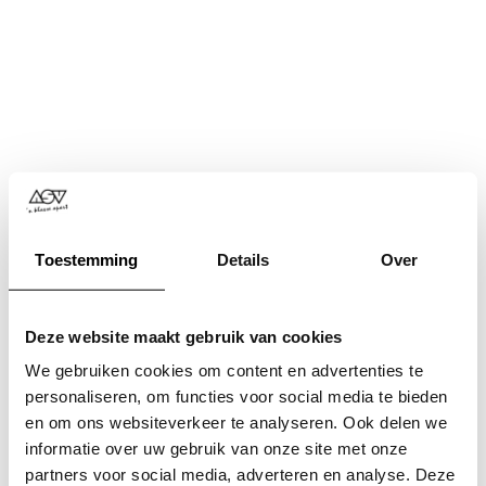
Toestemming
Details
Over
Deze website maakt gebruik van cookies
We gebruiken cookies om content en advertenties te
personaliseren, om functies voor social media te bieden
en om ons websiteverkeer te analyseren. Ook delen we
informatie over uw gebruik van onze site met onze
Application error: a
client
-side exception has occurred while
partners voor social media, adverteren en analyse. Deze
loading
www.asv.nl
(see the
browser console
for more